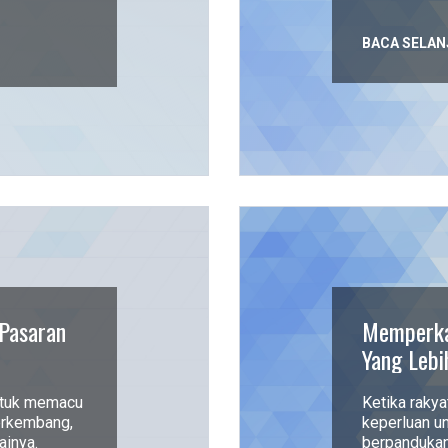
BACA SELAN
Pasaran
Memperka
Yang Lebi
untuk memacu
Ketika raky
erkembang,
keperluan 
ainya.
berpandukan