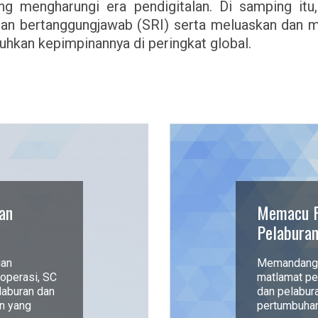
ng mengharungi era pendigitalan. Di samping itu
an bertanggungjawab (SRI) serta meluaskan dan m
uhkan kepimpinannya di peringkat global.
an
Memacu P
Pelabura
ian
Memandangk
operasi, SC
matlamat p
laburan dan
dan pelabur
n yang
pertumbuhan 