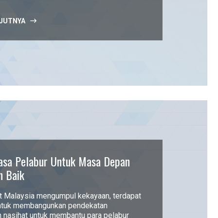
JUTNYA
sa Pelabur Untuk Masa Depan
h Baik
at Malaysia mengumpul kekayaan, terdapat
untuk membangunkan pendekatan
 nasihat untuk membantu para pelabur