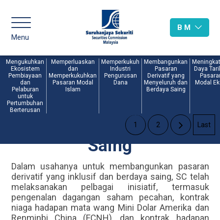
B M
Menu
Mengukuhkan
Memperluaskan
Memperkukuh
Membangunkan
Meningka
Ekosistem
dan
Industri
Pasaran
Daya Tari
Pembiayaan
Memperkukuhkan
Pengurusan
Derivatif yang
Pasara
Membangunkan Pasaran
dan
Pasaran Modal
Dana
Menyeluruh dan
Modal Eku
Pelaburan
Islam
Berdaya Saing
untuk
Derivatif yang
Pertumbuhan
Berterusan
Menyeluruh dan Berdaya
1
2
Last
Saing
Dalam usahanya untuk membangunkan pasaran
derivatif yang inklusif dan berdaya saing, SC telah
melaksanakan pelbagai inisiatif, termasuk
pengenalan dagangan saham pecahan, kontrak
niaga hadapan mata wang Mini Dolar Amerika dan
Renminbi China (FCNH), dan kontrak hadapan