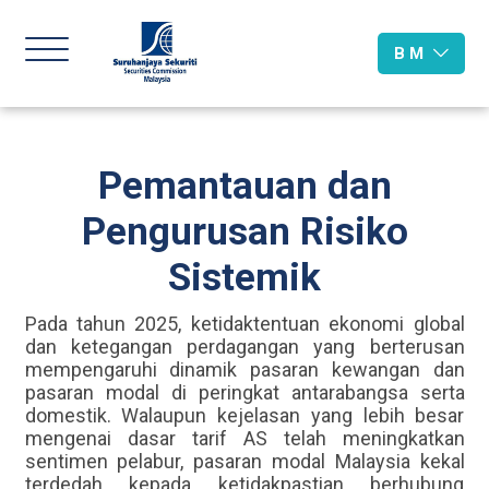
B M
Pemantauan dan
Pengurusan Risiko
Sistemik
Pada tahun 2025, ketidaktentuan ekonomi global
dan ketegangan perdagangan yang berterusan
mempengaruhi dinamik pasaran kewangan dan
pasaran modal di peringkat antarabangsa serta
domestik. Walaupun kejelasan yang lebih besar
mengenai dasar tarif AS telah meningkatkan
sentimen pelabur, pasaran modal Malaysia kekal
terdedah kepada ketidakpastian berhubung