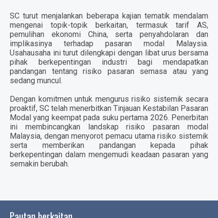
SC turut menjalankan beberapa kajian tematik mendalam
mengenai topik-topik berkaitan, termasuk tarif AS,
pemulihan ekonomi China, serta penyahdolaran dan
implikasinya terhadap pasaran modal Malaysia.
Usahausaha ini turut dilengkapi dengan libat urus bersama
pihak berkepentingan industri bagi mendapatkan
pandangan tentang risiko pasaran semasa atau yang
sedang muncul.
Dengan komitmen untuk mengurus risiko sistemik secara
proaktif, SC telah menerbitkan Tinjauan Kestabilan Pasaran
Modal yang keempat pada suku pertama 2026. Penerbitan
ini membincangkan landskap risiko pasaran modal
Malaysia, dengan menyorot pemacu utama risiko sistemik
serta memberikan pandangan kepada pihak
berkepentingan dalam mengemudi keadaan pasaran yang
semakin berubah.
Pautan berkaitan