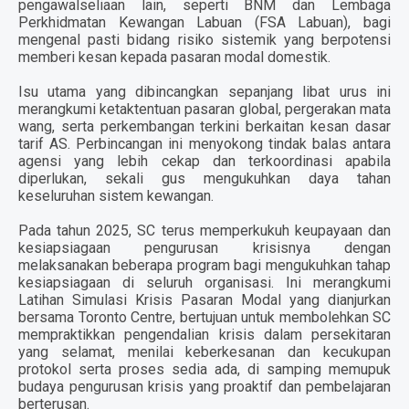
pengawalseliaan lain, seperti BNM dan Lembaga
Perkhidmatan Kewangan Labuan (FSA Labuan), bagi
mengenal pasti bidang risiko sistemik yang berpotensi
memberi kesan kepada pasaran modal domestik.
Isu utama yang dibincangkan sepanjang libat urus ini
merangkumi ketaktentuan pasaran global, pergerakan mata
wang, serta perkembangan terkini berkaitan kesan dasar
tarif AS. Perbincangan ini menyokong tindak balas antara
agensi yang lebih cekap dan terkoordinasi apabila
diperlukan, sekali gus mengukuhkan daya tahan
keseluruhan sistem kewangan.
Pada tahun 2025, SC terus memperkukuh keupayaan dan
kesiapsiagaan pengurusan krisisnya dengan
melaksanakan beberapa program bagi mengukuhkan tahap
kesiapsiagaan di seluruh organisasi. Ini merangkumi
Latihan Simulasi Krisis Pasaran Modal yang dianjurkan
bersama Toronto Centre, bertujuan untuk membolehkan SC
mempraktikkan pengendalian krisis dalam persekitaran
yang selamat, menilai keberkesanan dan kecukupan
protokol serta proses sedia ada, di samping memupuk
budaya pengurusan krisis yang proaktif dan pembelajaran
berterusan.