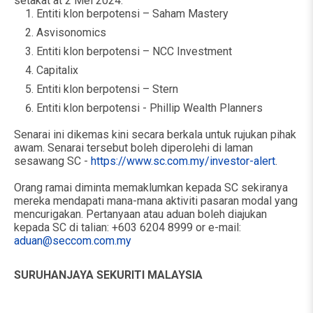
setakat at 2 Mei 2024:
Entiti klon berpotensi – Saham Mastery
Asvisonomics
Entiti klon berpotensi – NCC Investment
Capitalix
Entiti klon berpotensi – Stern
Entiti klon berpotensi - Phillip Wealth Planners
Senarai ini dikemas kini secara berkala untuk rujukan pihak
awam. Senarai tersebut boleh diperolehi di laman
sesawang SC -
https://www.sc.com.my/investor-alert
.
Orang ramai diminta memaklumkan kepada SC sekiranya
mereka mendapati mana-mana aktiviti pasaran modal yang
mencurigakan. Pertanyaan atau aduan boleh diajukan
kepada SC di talian: +603 6204 8999 or e-mail:
aduan@seccom.com.my
SURUHANJAYA SEKURITI MALAYSIA