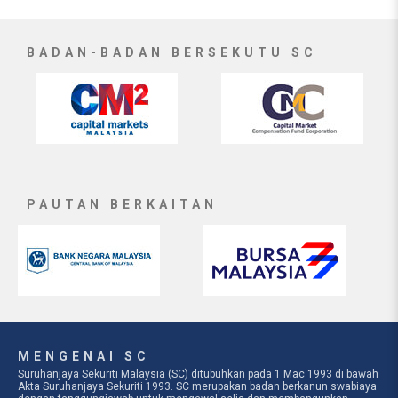
BADAN-BADAN BERSEKUTU SC
PAUTAN BERKAITAN
MENGENAI SC
Suruhanjaya Sekuriti Malaysia (SC) ditubuhkan pada 1 Mac 1993 di bawah
Akta Suruhanjaya Sekuriti 1993. SC merupakan badan berkanun swabiaya