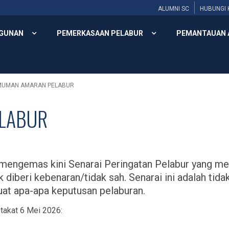
ALUMNI SC
HUBUNGI 
GUNAN
PEMERKASAAN PELABUR
PEMANTAUAN 
MUMAN AMARAN PELABUR
ELABUR
ah mengemas kini Senarai Peringatan Pelabur yang 
ak diberi kebenaran/tidak sah. Senarai ini adalah t
t apa-apa keputusan pelaburan.
etakat 6 Mei 2026: