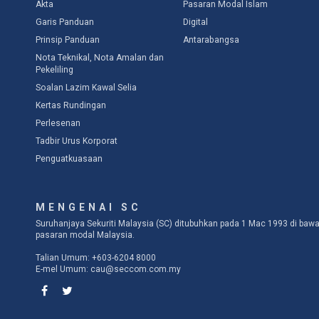
Akta
Pasaran Modal Islam
Garis Panduan
Digital
Prinsip Panduan
Antarabangsa
Nota Teknikal, Nota Amalan dan
Pekeliling
Soalan Lazim Kawal Selia
Kertas Rundingan
Perlesenan
Tadbir Urus Korporat
Penguatkuasaan
MENGENAI SC
Suruhanjaya Sekuriti Malaysia (SC) ditubuhkan pada 1 Mac 1993 di b
pasaran modal Malaysia.
Talian Umum: +603-6204 8000
E-mel Umum:
cau@seccom.com.my