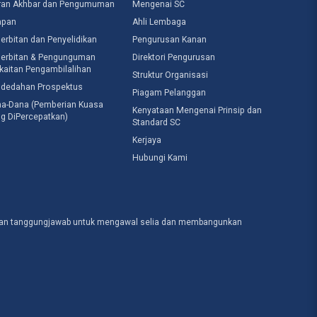
ran Akhbar dan Pengumuman
Mengenai SC
apan
Ahli Lembaga
erbitan dan Penyelidikan
Pengurusan Kanan
erbitan & Pengunguman
Direktori Pengurusan
kaitan Pengambilalihan
Struktur Organisasi
dedahan Prospektus
Piagam Pelanggan
a-Dana (Pemberian Kuasa
Kenyataan Mengenai Prinsip dan
g DiPercepatkan)
Standard SC
Kerjaya
Hubungi Kami
engan tanggungjawab untuk mengawal selia dan membangunkan