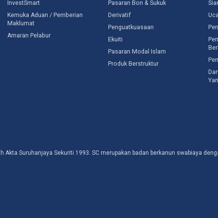
InvestSmart
Pasaran Bon & Sukuk
Sia
Kemuka Aduan / Pemberian
Derivatif
Uc
Maklumat
Penguatkuasaan
Pen
Amaran Pelabur
Ekuiti
Pen
Ber
Pasaran Modal Islam
Pen
Produk Berstruktur
Dan
Yan
awah Akta Suruhanjaya Sekuriti 1993. SC merupakan badan berkanun swabiaya d