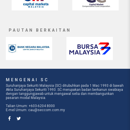
PAUTAN BERKAITAN
MENGENAI SC
Suruhanjaya Sekuriti Malaysia (SC) ditubuhkan pada 1 Mac 1993 di bawah
Akta Suruhanjaya Sekuriti 1993. SC merupakan badan berkanun swabiaya
dengan tanggungjawab untuk mengawal selia dan membangunkan
pasaran modal Malaysia.
Talian Umum: +603-6204 8000
E-mel Umum:
cau@seccom.com.my