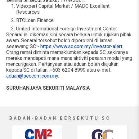
senarai tersebut setakat 17/9/2021:
Videxpert Capital Market / MADC Excellent
Resources
BTCLoan Finance
United International Foreign Investment Center
Senarai ini dikemas kini secara berkala untuk rujukan pihak
awam. Senarai tersebut boleh diperolehi di laman
sesawang SC -
https://www.sc.com.my/investor-alert
.
Orang ramai diminta memaklumkan kepada SC sekiranya
mereka mendapati mana-mana aktiviti pasaran modal yang
mencurigakan. Pertanyaan atau aduan boleh diajukan
kepada SC di talian: +603 6204 8999 atau e-mel:
aduan@seccom.com.my
.
SURUHANJAYA SEKURITI MALAYSIA
BADAN-BADAN BERSEKUTU SC