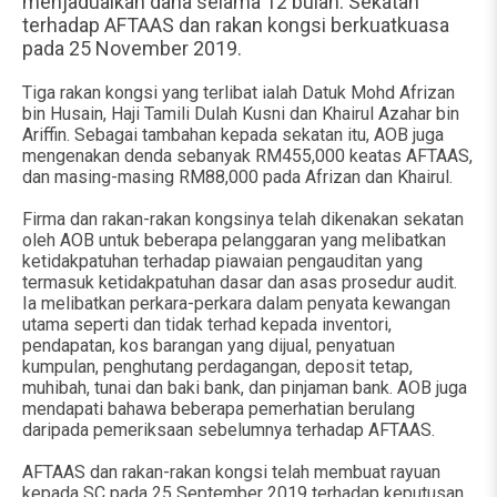
menjadualkan dana selama 12 bulan. Sekatan
terhadap AFTAAS dan rakan kongsi berkuatkuasa
pada 25 November 2019.
Tiga rakan kongsi yang terlibat ialah Datuk Mohd Afrizan
bin Husain, Haji Tamili Dulah Kusni dan Khairul Azahar bin
Ariffin. Sebagai tambahan kepada sekatan itu, AOB juga
mengenakan denda sebanyak RM455,000 keatas AFTAAS,
dan masing-masing RM88,000 pada Afrizan dan Khairul.
Firma dan rakan-rakan kongsinya telah dikenakan sekatan
oleh AOB untuk beberapa pelanggaran yang melibatkan
ketidakpatuhan terhadap piawaian pengauditan yang
termasuk ketidakpatuhan dasar dan asas prosedur audit.
Ia melibatkan perkara-perkara dalam penyata kewangan
utama seperti dan tidak terhad kepada inventori,
pendapatan, kos barangan yang dijual, penyatuan
kumpulan, penghutang perdagangan, deposit tetap,
muhibah, tunai dan baki bank, dan pinjaman bank. AOB juga
mendapati bahawa beberapa pemerhatian berulang
daripada pemeriksaan sebelumnya terhadap AFTAAS.
AFTAAS dan rakan-rakan kongsi telah membuat rayuan
kepada SC pada 25 September 2019 terhadap keputusan