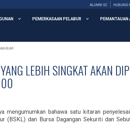
ALUMNI SC
HUBUNGI 
GUNAN
PEMERKASAAN PELABUR
PEMANTAUAN 
 AKHBAR
 YANG LEBIH SINGKAT AKAN DI
000
anya mengumumkan bahawa satu kitaran penyelesa
ur (BSKL) dan Bursa Dagangan Sekuriti dan Seb