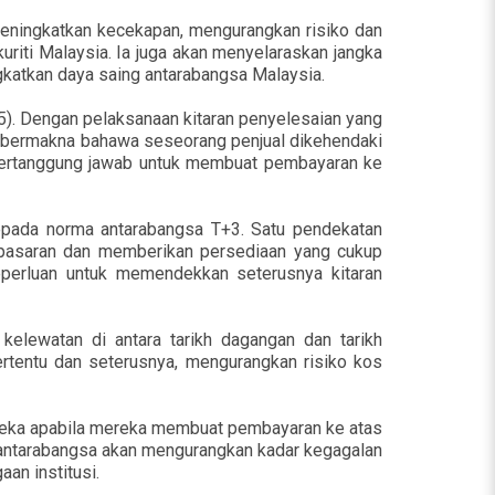
meningkatkan kecekapan, mengurangkan risiko dan
riti Malaysia. Ia juga akan menyelaraskan jangka
gkatkan daya saing antarabangsa Malaysia.
5). Dengan pelaksanaan kitaran penyelesaian yang
 Ini bermakna bahawa seseorang penjual dikehendaki
i bertanggung jawab untuk membuat pembayaran ke
epada norma antarabangsa T+3. Satu pendekatan
 pasaran dan memberikan persediaan yang cukup
 keperluan untuk memendekkan seterusnya kitaran
lewatan di antara tarikh dagangan dan tarikh
rtentu dan seterusnya, mengurangkan risiko kos
mereka apabila mereka membuat pembayaran ke atas
 antarabangsa akan mengurangkan kadar kegagalan
an institusi.