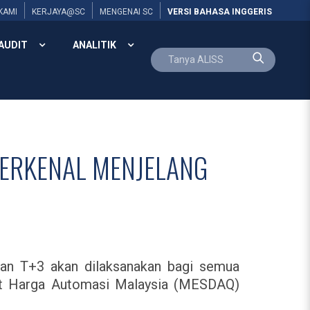
KAMI
KERJAYA@SC
MENGENAI SC
VERSI BAHASA INGGERIS
AUDIT
ANALITIK
PERKENAL MENJELANG
ian T+3 akan dilaksanakan bagi semua
ut Harga Automasi Malaysia (MESDAQ)