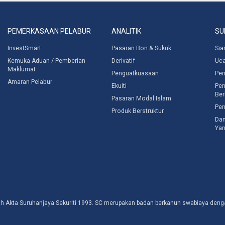
PEMERKASAAN PELABUR
ANALITIK
SU
InvestSmart
Pasaran Bon & Sukuk
Sia
Kemuka Aduan / Pemberian
Derivatif
Uc
Maklumat
Penguatkuasaan
Pen
Amaran Pelabur
Ekuiti
Pen
Ber
Pasaran Modal Islam
Pen
Produk Berstruktur
Dan
Yan
awah Akta Suruhanjaya Sekuriti 1993. SC merupakan badan berkanun swabiaya d