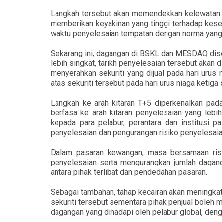
Langkah tersebut akan memendekkan kelewatan di
memberikan keyakinan yang tinggi terhadap kesel
waktu penyelesaian tempatan dengan norma yang d
Sekarang ini, dagangan di BSKL dan MESDAQ disel
lebih singkat, tarikh penyelesaian tersebut akan 
menyerahkan sekuriti yang dijual pada hari uru
atas sekuriti tersebut pada hari urus niaga ketiga
Langkah ke arah kitaran T+5 diperkenalkan pa
berfasa ke arah kitaran penyelesaian yang le
kepada para pelabur, perantara dan institusi p
penyelesaian dan pengurangan risiko penyelesaia
Dalam pasaran kewangan, masa bersamaan risi
penyelesaian serta mengurangkan jumlah dagang
antara pihak terlibat dan pendedahan pasaran.
Sebagai tambahan, tahap kecairan akan meningkat
sekuriti tersebut sementara pihak penjual bole
dagangan yang dihadapi oleh pelabur global, deng