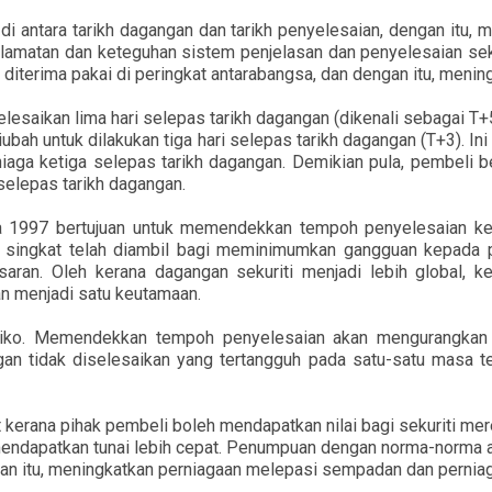
 antara tarikh dagangan dan tarikh penyelesaian, dengan itu, 
amatan dan keteguhan sistem penjelasan dan penyelesaian seku
iterima pakai di peringkat antarabangsa, dan dengan itu, menin
esaikan lima hari selepas tarikh dagangan (dikenali sebagai T+
diubah untuk dilakukan tiga hari selepas tarikh dagangan (T+3).
s niaga ketiga selepas tarikh dagangan. Demikian pula, pembel
 selepas tarikh dagangan.
da 1997 bertujuan untuk memendekkan tempoh penyelesaian k
bih singkat telah diambil bagi meminimumkan gangguan kepada
asaran. Oleh kerana dagangan sekuriti menjadi lebih global,
n menjadi satu keutamaan.
ko. Memendekkan tempoh penyelesaian akan mengurangkan ke
an tidak diselesaikan yang tertangguh pada satu-satu masa te
 kerana pihak pembeli boleh mendapatkan nilai bagi sekuriti 
h mendapatkan tunai lebih cepat. Penumpuan dengan norma-norma
an itu, meningkatkan perniagaan melepasi sempadan dan perniaga