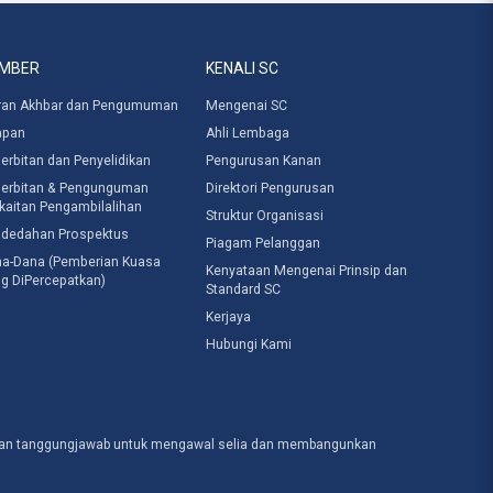
MBER
KENALI SC
ran Akhbar dan Pengumuman
Mengenai SC
apan
Ahli Lembaga
erbitan dan Penyelidikan
Pengurusan Kanan
erbitan & Pengunguman
Direktori Pengurusan
kaitan Pengambilalihan
Struktur Organisasi
dedahan Prospektus
Piagam Pelanggan
a-Dana (Pemberian Kuasa
Kenyataan Mengenai Prinsip dan
g DiPercepatkan)
Standard SC
Kerjaya
Hubungi Kami
engan tanggungjawab untuk mengawal selia dan membangunkan