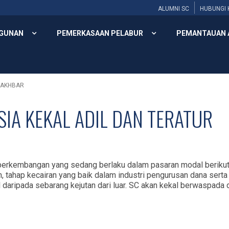
ALUMNI SC
HUBUNGI 
GUNAN
PEMERKASAAN PELABUR
PEMANTAUAN 
 AKHBAR
IA KEKAL ADIL DAN TERATUR
perkembangan yang sedang berlaku dalam pasaran modal berikutan 
tahap kecairan yang baik dalam industri pengurusan dana serta i
aripada sebarang kejutan dari luar. SC akan kekal berwaspada 