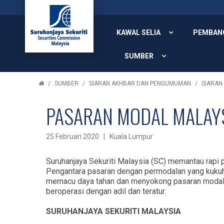
KAWAL SELIA
PEMBAN
SUMBER
SUMBER
SIARAN AKHBAR DAN PENGUMUMAN
SIARAN
PASARAN MODAL MALAYS
25 Februari 2020 | Kuala Lumpur
Suruhanjaya Sekuriti Malaysia (SC) memantau rapi 
Pengantara pasaran dengan permodalan yang kukuh, 
memacu daya tahan dan menyokong pasaran modal d
beroperasi dengan adil dan teratur.
SURUHANJAYA SEKURITI MALAYSIA