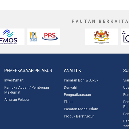
PAUTAN BERKAIT
PEMERKASAAN PELABUR
ANALITIK
SU
InvestSmart
Pasaran Bon & Sukuk
Sia
Kemuka Aduan / Pemberian
Derivatif
Uc
Maklumat
Penguatkuasaan
Pen
Amaran Pelabur
Ekuiti
Pen
Ber
Pasaran Modal Islam
Pen
Produk Berstruktur
Dan
Yan