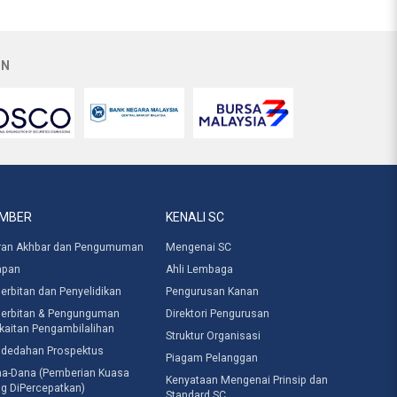
AN
MBER
KENALI SC
ran Akhbar dan Pengumuman
Mengenai SC
apan
Ahli Lembaga
erbitan dan Penyelidikan
Pengurusan Kanan
erbitan & Pengunguman
Direktori Pengurusan
kaitan Pengambilalihan
Struktur Organisasi
dedahan Prospektus
Piagam Pelanggan
a-Dana (Pemberian Kuasa
Kenyataan Mengenai Prinsip dan
g DiPercepatkan)
Standard SC