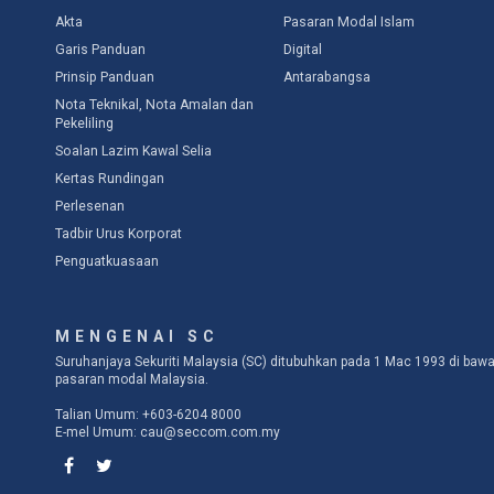
Akta
Pasaran Modal Islam
Garis Panduan
Digital
Prinsip Panduan
Antarabangsa
Nota Teknikal, Nota Amalan dan
Pekeliling
Soalan Lazim Kawal Selia
Kertas Rundingan
Perlesenan
Tadbir Urus Korporat
Penguatkuasaan
MENGENAI SC
Suruhanjaya Sekuriti Malaysia (SC) ditubuhkan pada 1 Mac 1993 di b
pasaran modal Malaysia.
Talian Umum: +603-6204 8000
E-mel Umum:
cau@seccom.com.my