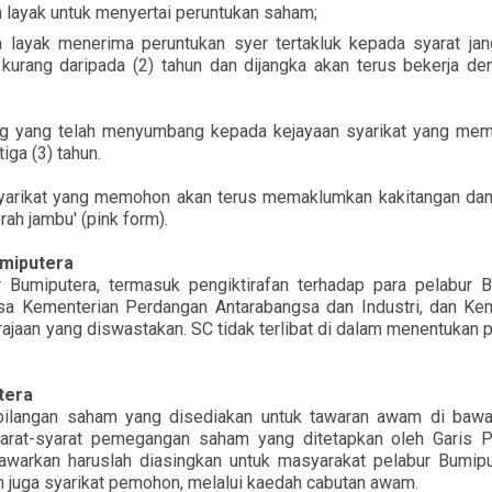
h layak untuk menyertai peruntukan saham;
 layak menerima peruntukan syer tertakluk kepada syarat jang
kurang daripada (2) tahun dan dijangka akan terus bekerja de
ng yang telah menyumbang kepada kejayaan syarikat yang mem
iga (3) tahun.
 syarikat yang memohon akan terus memaklumkan kakitangan dan
ah jambu' (pink form).
umiputera
r Bumiputera, termasuk pengiktirafan terhadap para pelabur 
sa Kementerian Perdangan Antarabangsa dan Industri, dan Kem
rajaan yang diswastakan. SC tidak terlibat di dalam menentukan 
tera
ilangan saham yang disediakan untuk tawaran awam di baw
rat-syarat pemegangan saham yang ditetapkan oleh Garis P
warkan haruslah diasingkan untuk masyarakat pelabur Bumipu
n juga syarikat pemohon, melalui kaedah cabutan awam.