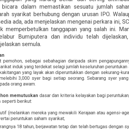
i bicara dalam memastikan sesuatu jumlah saha
arah syarikat berhubung dengan urusan IPO. Wala
 sedia ada, ada menjelaskan mengenai perkara ini, 
uk memperbetulkan tanggapan yang salah ini. Man
labur Bumiputera dan individu telah dijelaskan
ijelaskan semula.
an
 pemohon, sebagai sebahagian daripada skim pengapungann
arikat induk yang terdekat selagi jumlah keseluruhan peruntuka
akitangan yang layak akan diperuntukkan dengan sekurang-kura
melebihi 3,000 syer bagi setiap seorang. Sebarang syer yang
epada orang awam.
ohon
memutuskan
dasar dan kriteria kelayakan bagi peruntukan,
 seperti berikut:
tif (melainkan mereka yang mewakili Kerajaan atau agensi-age
rtai peruntukan saham syarikat;
angnya 18 tahun, berjawatan tetap dan telah bertugas dengan s