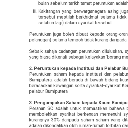
bulan sebelum tarikh tamat peruntukan adala
Kakitangan yang berwarganegara asing juga
tersebut mestilah berkhidmat selama tidak 
setahun lagi) dalam syarikat tersebut.
Peruntukan juga boleh dibuat kepada orang-ora
pelanggan) selama tempoh tidak kurang daripada t
Sebaik sahaja cadangan peruntukan diluluskan,
yang biasa dikenali sebagai kelayakan 'borang mer
2. Peruntukan kepada Institusi dan Pelabur B
Peruntukan saham kepada institusi dan pelabu
Bumiputera, adalah berada di bawah bidang kua
berasaskan kewangan serta syrarikat-syarikat Ke
pelabur Bumiputera.
3. Pengumpukan Saham kepada Kaum Bumipu
Peranan SC adalah untuk memastikan bahawa b
membolehkan syarikat berkenaan memenuhi sya
kurangnya 30% daripada saham-saham yang dita
adalah dikendalikan oleh rumah-rumah terbitan da