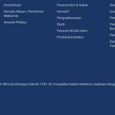
InvestSmart
Pasaran Bon & Sukuk
Sia
Kemuka Aduan / Pemberian
Derivatif
Uc
Maklumat
Penguatkuasaan
Pen
Amaran Pelabur
Ekuiti
Pen
Ber
Pasaran Modal Islam
Pen
Produk Berstruktur
Dan
Yan
awah Akta Suruhanjaya Sekuriti 1993. SC merupakan badan berkanun swabiaya d