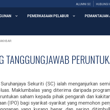
ALUMNI SC
HUBUNGI 
GUNAN
PEMERKASAAN PELABUR
PEMANTAUAN 
 AKHBAR
NG TANGGUNGJAWAB PERUNTU
uruhanjaya Sekuriti (SC) ialah menganjurkan semi
eluas. Maklumbalas yang diterima daripada progra
runtukan saham kepada pihak pengarah dan kakitan
an (IPO) bagi syarikat-syarikat yang memohon pen
 tanggapan yang kurang benar dan sering ditimbu