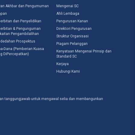
ran Akhbar dan Pengumuman
Mengenai SC
apan
Ahli Lembaga
erbitan dan Penyelidikan
Pengurusan Kanan
erbitan & Pengunguman
Direktori Pengurusan
kaitan Pengambilalihan
Struktur Organisasi
dedahan Prospektus
Piagam Pelanggan
a-Dana (Pemberian Kuasa
Kenyataan Mengenai Prinsip dan
g DiPercepatkan)
Standard SC
Kerjaya
Hubungi Kami
engan tanggungjawab untuk mengawal selia dan membangunkan