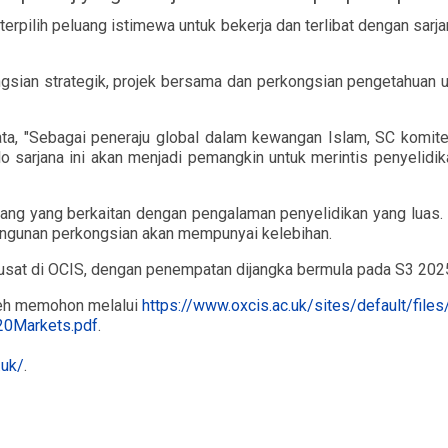
terpilih peluang istimewa untuk bekerja dan terlibat dengan sar
gsian strategik, projek bersama dan perkongsian pengetahuan un
a, "Sebagai peneraju global dalam kewangan Islam, SC komite
lo sarjana ini akan menjadi pemangkin untuk merintis penyelid
idang yang berkaitan dengan pengalaman penyelidikan yang lu
angunan perkongsian akan mempunyai kelebihan.
pusat di OCIS, dengan penempatan dijangka bermula pada S3 202
leh memohon melalui
https://www.oxcis.ac.uk/sites/default/files/
20Markets.pdf
.
.uk/
.