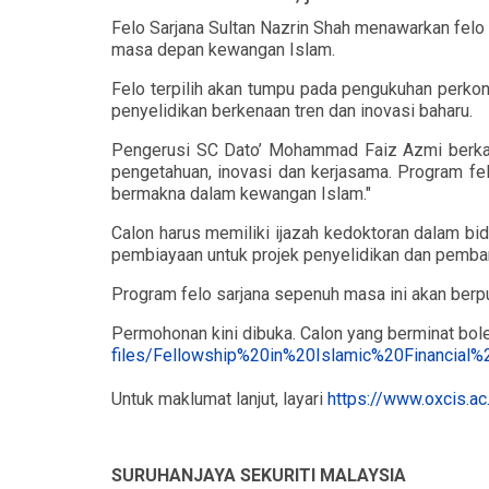
Felo Sarjana Sultan Nazrin Shah menawarkan felo 
masa depan kewangan Islam.
Felo terpilih akan tumpu pada pengukuhan perkon
penyelidikan berkenaan tren dan inovasi baharu.
Pengerusi SC Dato’ Mohammad Faiz Azmi berkat
pengetahuan, inovasi dan kerjasama. Program fe
bermakna dalam kewangan Islam."
Calon harus memiliki ijazah kedoktoran dalam b
pembiayaan untuk projek penyelidikan dan pemb
Program felo sarjana sepenuh masa ini akan ber
Permohonan kini dibuka. Calon yang berminat bo
files/Fellowship%20in%20Islamic%20Financial%
Untuk maklumat lanjut, layari
https://www.oxcis.ac
SURUHANJAYA SEKURITI MALAYSIA