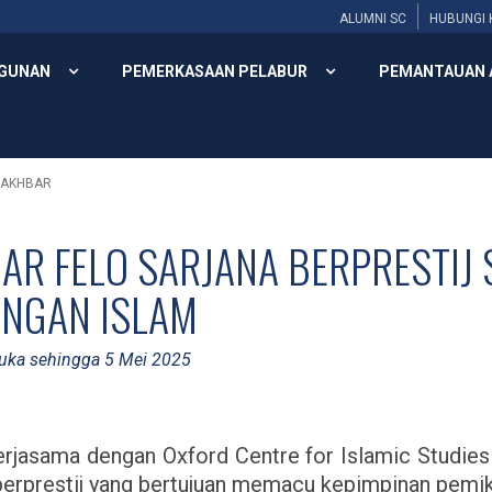
ALUMNI SC
HUBUNGI 
GUNAN
PEMERKASAAN PELABUR
PEMANTAUAN 
 AKHBAR
AR FELO SARJANA BERPRESTIJ 
NGAN ISLAM
uka sehingga 5 Mei 2025
kerjasama dengan Oxford Centre for Islamic Studies
 berprestij yang bertujuan memacu kepimpinan pemik