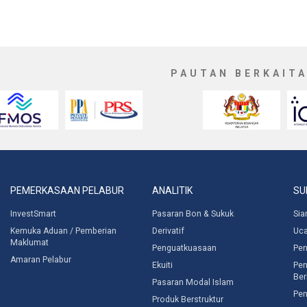
PAUTAN BERKAIT
PEMERKASAAN PELABUR
ANALITIK
SU
InvestSmart
Pasaran Bon & Sukuk
Sia
Kemuka Aduan / Pemberian
Derivatif
Uc
Maklumat
Penguatkuasaan
Pen
Amaran Pelabur
Ekuiti
Pen
Ber
Pasaran Modal Islam
Pen
Produk Berstruktur