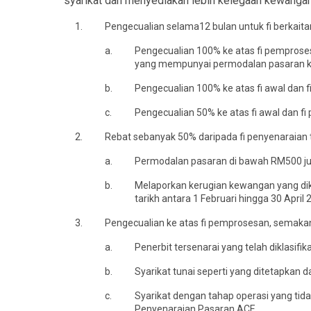
syarikat dan menyediakan lebih kelegaan kewangan 
1.
Pengecualian selama12 bulan untuk fi berkait
a.
Pengecualian 100% ke atas fi pemproses
yang mempunyai permodalan pasaran ku
b.
Pengecualian 100% ke atas fi awal dan 
c.
Pengecualian 50% ke atas fi awal dan f
2.
Rebat sebanyak 50% daripada fi penyenaraian t
a.
Permodalan pasaran di bawah RM500 ju
b.
Melaporkan kerugian kewangan yang dik
tarikh antara 1 Februari hingga 30 Apri
3.
Pengecualian ke atas fi pemprosesan, semakan
a.
Penerbit tersenarai yang telah diklasifi
b.
Syarikat tunai seperti yang ditetapka
c.
Syarikat dengan tahap operasi yang ti
Penyenaraian Pasaran ACE.