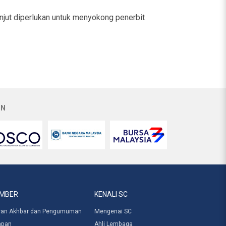
jut diperlukan untuk menyokong penerbit
AN
MBER
KENALI SC
ran Akhbar dan Pengumuman
Mengenai SC
apan
Ahli Lembaga