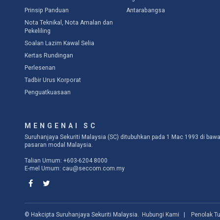
Prinsip Panduan
Antarabangsa
Nota Teknikal, Nota Amalan dan
Pekeliling
Soalan Lazim Kawal Selia
Kertas Rundingan
Perlesenan
Tadbir Urus Korporat
Penguatkuasaan
MENGENAI SC
Suruhanjaya Sekuriti Malaysia (SC) ditubuhkan pada 1 Mac 1993 di b
pasaran modal Malaysia.
Talian Umum: +603-6204 8000
E-mel Umum:
cau@seccom.com.my
© Hakcipta Suruhanjaya Sekuriti Malaysia.
Hubungi Kami
|
Penolak T