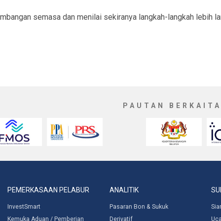
bangan semasa dan menilai sekiranya langkah-langkah lebih lan
PAUTAN BERKAIT
PEMERKASAAN PELABUR
ANALITIK
SU
InvestSmart
Pasaran Bon & Sukuk
Sia
Kemuka Aduan / Pemberian
Derivatif
Uc