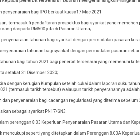
kepada penerbit tersenarai. Butiran mengenai langkah-langkah i
an penyenaraian bagi IPO berkuat kuasa17 Mac 2021
an, termasuk fi pendaftaran prospektus bagi syarikat yang memohon p
rang daripada RM500 juta di Pasaran Utama;
fi penyenaraian tahunan bagi syarikat dengan permodalan pasaran kura
i penyenaraian tahunan bagi syarikat dengan permodalan pasaran seban
ahunan bagi tahun 2021 bagi penerbit tersenarai yang memenuhi kriteri
ta setakat 31 Disember 2020;
ira dengan kerugian Kumpulan setelah cukai dalam laporan suku tahu
l 2021 (termasuk tarikh tersebut) walaupun tarikh penyerahannya adala
 dan penyenaraian bagi cadangan regularisasi yang diterima sebelum
kasikan sebagai syarikat PN17/GN3;
n dalam perenggan 8.03 Keperluan Penyenaraian Pasaran Utama dan Kep
dak mencukupi seperti yang ditetapkan dalam Perenggan 8.03A Keperl