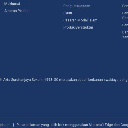
Maklumat
Penguatkuasaan
Pen
Amaran Pelabur
Ekuiti
Pen
Ber
Pasaran Modal Islam
Pen
Produk Berstruktur
Dan
Yan
awah Akta Suruhanjaya Sekuriti 1993. SC merupakan badan berkanun swabiaya d
untutan
| Paparan laman yang lebih baik menggunakan Microsoft Edge dan Goo