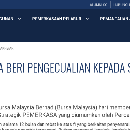
ALUMNI SC
HUBUNGI 
GUNAN
PEMERKASAAN PELABUR
PEMANTAUAN 
 AKHBAR
A BERI PENGECUALIAN KEPADA
Bursa Malaysia Berhad (Bursa Malaysia) hari memberi
Strategik PEMERKASA yang diumumkan oleh Perdan
n selama 12 bulan dan rebat ke atas fi yang berkaitan penyenar