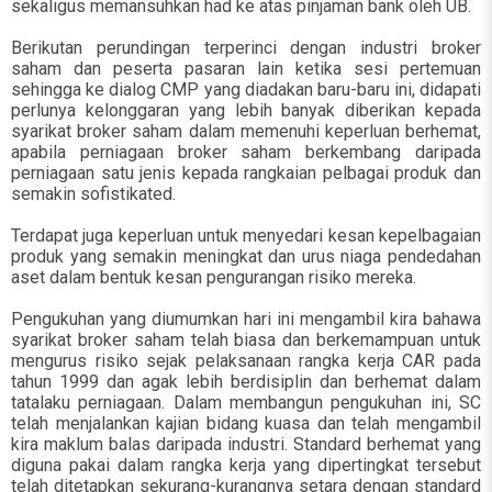
sekaligus memansuhkan had ke atas pinjaman bank oleh UB.
Berikutan perundingan terperinci dengan industri broker
saham dan peserta pasaran lain ketika sesi pertemuan
sehingga ke dialog CMP yang diadakan baru-baru ini, didapati
perlunya kelonggaran yang lebih banyak diberikan kepada
syarikat broker saham dalam memenuhi keperluan berhemat,
apabila perniagaan broker saham berkembang daripada
perniagaan satu jenis kepada rangkaian pelbagai produk dan
semakin sofistikated.
Terdapat juga keperluan untuk menyedari kesan kepelbagaian
produk yang semakin meningkat dan urus niaga pendedahan
aset dalam bentuk kesan pengurangan risiko mereka.
Pengukuhan yang diumumkan hari ini mengambil kira bahawa
syarikat broker saham telah biasa dan berkemampuan untuk
mengurus risiko sejak pelaksanaan rangka kerja CAR pada
tahun 1999 dan agak lebih berdisiplin dan berhemat dalam
tatalaku perniagaan. Dalam membangun pengukuhan ini, SC
telah menjalankan kajian bidang kuasa dan telah mengambil
kira maklum balas daripada industri. Standard berhemat yang
diguna pakai dalam rangka kerja yang dipertingkat tersebut
telah ditetapkan sekurang-kurangnya setara dengan standard