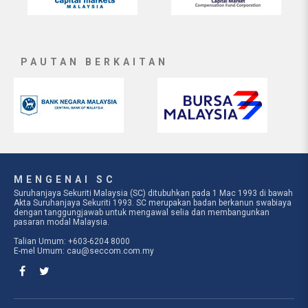
PAUTAN BERKAITAN
MENGENAI SC
Suruhanjaya Sekuriti Malaysia (SC) ditubuhkan pada 1 Mac 1993 di bawah
Akta Suruhanjaya Sekuriti 1993. SC merupakan badan berkanun swabiaya
dengan tanggungjawab untuk mengawal selia dan membangunkan
pasaran modal Malaysia.
Talian Umum: +603-6204 8000
E-mel Umum:
cau@seccom.com.my