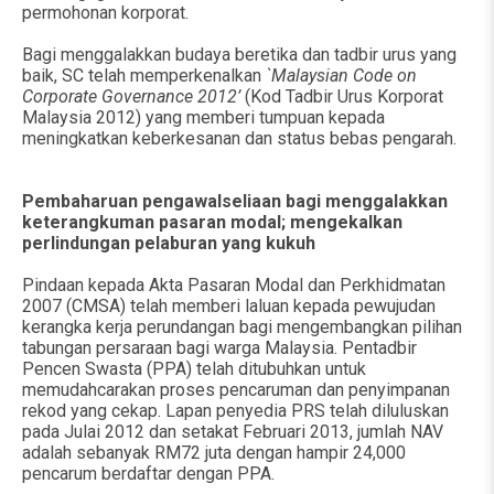
permohonan korporat.
Bagi menggalakkan budaya beretika dan tadbir urus yang
baik, SC telah memperkenalkan
`Malaysian Code on
Corporate Governance 2012’
(Kod Tadbir Urus Korporat
Malaysia 2012) yang memberi tumpuan kepada
meningkatkan keberkesanan dan status bebas pengarah.
Pembaharuan pengawalseliaan bagi menggalakkan
keterangkuman pasaran modal; mengekalkan
perlindungan pelaburan yang kukuh
Pindaan kepada Akta Pasaran Modal dan Perkhidmatan
2007 (CMSA) telah memberi laluan kepada pewujudan
kerangka kerja perundangan bagi mengembangkan pilihan
tabungan persaraan bagi warga Malaysia. Pentadbir
Pencen Swasta (PPA) telah ditubuhkan untuk
memudahcarakan proses pencaruman dan penyimpanan
rekod yang cekap. Lapan penyedia PRS telah diluluskan
pada Julai 2012 dan setakat Februari 2013, jumlah NAV
adalah sebanyak RM72 juta dengan hampir 24,000
pencarum berdaftar dengan PPA.