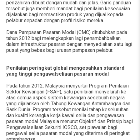
penzahiran dibuat dengan mudah dan jelas. Garis panduan
tersebut juga memberi mandat bagi penilaian kesesuaian
dijalankan bagi memastikan produk yang dijual kepada
pelabur sepadan dengan profil risiko mereka.
Dana Pampasan Pasaran Modal (CMC) ditubuhkan pada
tahun 2012 bagi melengkapkan lagi penambahbaikan
dalam infrastruktur pasaran dengan menyediakan satu lagi
pusat yang bebas bagi urusan pampasan pelabur.
Penilaian peringkat global mengesahkan standard
yang tinggi pengawalseliaan pasaran modal
Pada tahun 2012, Malaysia menyertai Program Penilaian
Sektor Kewangan (FSAP), satu penilaian menyeluruh ke
atas semua aspek sistem kewangan sesebuah negara
yang dijalankan oleh Tabung Kewangan Antarabangsa dan
Bank Dunia. Program tersebut menilai tahap keseluruhan
dan kualiti kerangka kerja kawal selia dan pengawasan
pasaran modal Malaysia menurut Objektif dan Prinsip bagi
Pengawalseliaan Sekuriti IOSCO, set piawaian bagi
pengawal selia pasaran modal yang diterima di peringkat
antarabangsa.