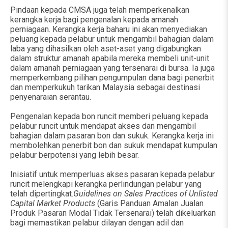
Pindaan kepada CMSA juga telah memperkenalkan
kerangka kerja bagi pengenalan kepada amanah
perniagaan. Kerangka kerja baharu ini akan menyediakan
peluang kepada pelabur untuk mengambil bahagian dalam
laba yang dihasilkan oleh aset-aset yang digabungkan
dalam struktur amanah apabila mereka membeli unit-unit
dalam amanah perniagaan yang tersenarai di bursa. Ia juga
memperkembang pilihan pengumpulan dana bagi penerbit
dan memperkukuh tarikan Malaysia sebagai destinasi
penyenaraian serantau.
Pengenalan kepada bon runcit memberi peluang kepada
pelabur runcit untuk mendapat akses dan mengambil
bahagian dalam pasaran bon dan sukuk. Kerangka kerja ini
membolehkan penerbit bon dan sukuk mendapat kumpulan
pelabur berpotensi yang lebih besar.
Inisiatif untuk memperluas akses pasaran kepada pelabur
runcit melengkapi kerangka perlindungan pelabur yang
telah dipertingkat.
Guidelines on Sales Practices of Unlisted
Capital Market Products
(Garis Panduan Amalan Jualan
Produk Pasaran Modal Tidak Tersenarai) telah dikeluarkan
bagi memastikan pelabur dilayan dengan adil dan