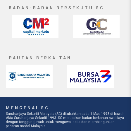
BADAN-BADAN BERSEKUTU SC
PAUTAN BERKAITAN
MENGENAI SC
Suruhanjaya Sekuriti Malaysia (SC) ditubuhkan pada 1 Mac 1993 di bawah
Akta Suruhanjaya Sekuriti 1993. SC merupakan badan berkanun swabiaya
dengan tanggungjawab untuk mengawal selia dan membangunkan
pasaran modal Malaysia.