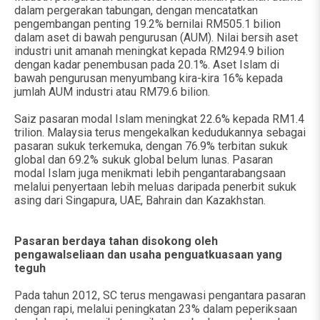
dalam pergerakan tabungan, dengan mencatatkan
pengembangan penting 19.2% bernilai RM505.1 bilion
dalam aset di bawah pengurusan (AUM). Nilai bersih aset
industri unit amanah meningkat kepada RM294.9 bilion
dengan kadar penembusan pada 20.1%. Aset Islam di
bawah pengurusan menyumbang kira-kira 16% kepada
jumlah AUM industri atau RM79.6 bilion.
Saiz pasaran modal Islam meningkat 22.6% kepada RM1.4
trilion. Malaysia terus mengekalkan kedudukannya sebagai
pasaran sukuk terkemuka, dengan 76.9% terbitan sukuk
global dan 69.2% sukuk global belum lunas. Pasaran
modal Islam juga menikmati lebih pengantarabangsaan
melalui penyertaan lebih meluas daripada penerbit sukuk
asing dari Singapura, UAE, Bahrain dan Kazakhstan.
Pasaran berdaya tahan disokong oleh
pengawalseliaan dan usaha penguatkuasaan yang
teguh
Pada tahun 2012, SC terus mengawasi pengantara pasaran
dengan rapi, melalui peningkatan 23% dalam peperiksaan