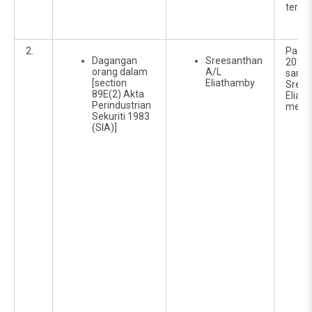
terseb
2.
Pada 
Dagangan
Sreesanthan
2016,
orang dalam
A/L
saman
[section
Eliathamby
Srees
89E(2) Akta
Eliat
Perindustrian
memoh
Sekuriti 1983
(SIA)]