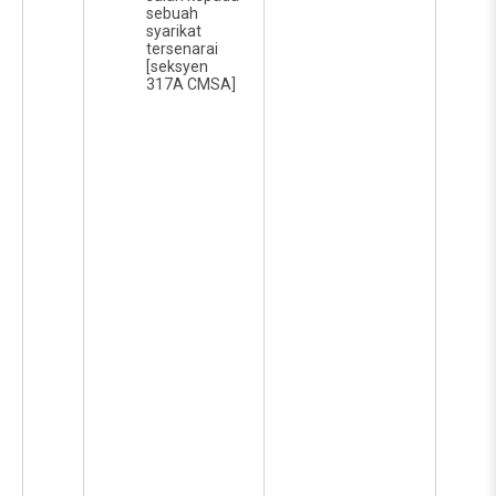
sebuah
syarikat
tersenarai
[seksyen
317A CMSA]