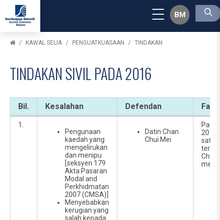
BM
KAWAL SELIA
PENGUATKUASAAN
TINDAKAN
TINDAKAN SIVIL PADA 2016
Bil.
Kesalahan
Defendan
Fakt
1.
Pada 
Pengunaan
Datin Chan
2016,
kaedah yang
Chui Mei
satu s
mengelirukan
terha
dan menipu
Chui 
[seksyen 179
memoh
Akta Pasaran
Modal and
Perkhidmatan
2007 (CMSA)]
Menyebabkan
kerugian yang
salah kepada