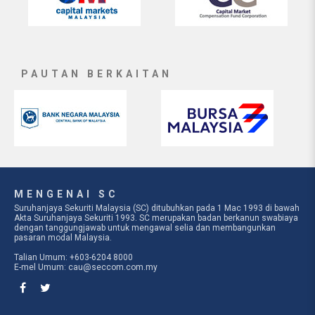
PAUTAN BERKAITAN
MENGENAI SC
Suruhanjaya Sekuriti Malaysia (SC) ditubuhkan pada 1 Mac 1993 di bawah
Akta Suruhanjaya Sekuriti 1993. SC merupakan badan berkanun swabiaya
dengan tanggungjawab untuk mengawal selia dan membangunkan
pasaran modal Malaysia.
Talian Umum: +603-6204 8000
E-mel Umum:
cau@seccom.com.my