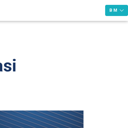
B M
asi