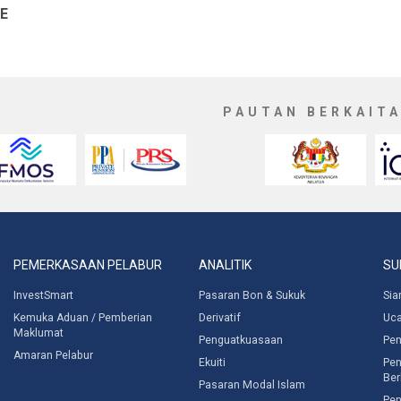
E
PAUTAN BERKAIT
PEMERKASAAN PELABUR
ANALITIK
SU
InvestSmart
Pasaran Bon & Sukuk
Sia
Kemuka Aduan / Pemberian
Derivatif
Uc
Maklumat
Penguatkuasaan
Pen
Amaran Pelabur
Ekuiti
Pen
Ber
Pasaran Modal Islam
Pen