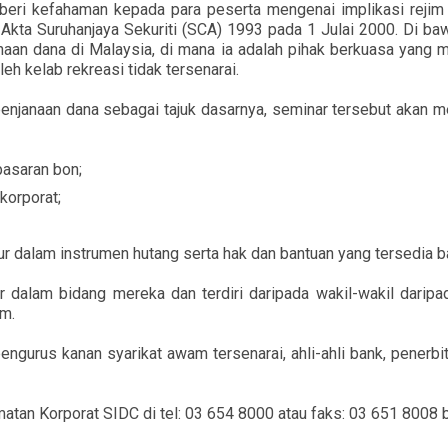
beri kefahaman kepada para peserta mengenai implikasi rejim 
kta Suruhanjaya Sekuriti (SCA) 1993 pada 1 Julai 2000. Di ba
anaan dana di Malaysia, di mana ia adalah pihak berkuasa yan
leh kelab rekreasi tidak tersenarai.
penjanaan dana sebagai tajuk dasarnya, seminar tersebut akan
pasaran bon;
korporat;
bur dalam instrumen hutang serta hak dan bantuan yang tersedia 
dalam bidang mereka dan terdiri daripada wakil-wakil daripa
am.
engurus kanan syarikat awam tersenarai, ahli-ahli bank, penerbi
tan Korporat SIDC di tel: 03 654 8000 atau faks: 03 651 8008 