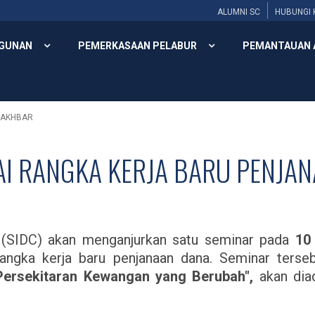
ALUMNI SC
HUBUNGI 
GUNAN
PEMERKASAAN PELABUR
PEMANTAUAN 
 AKHBAR
AI RANGKA KERJA BARU PENJA
i (SIDC) akan menganjurkan satu seminar pada
10
angka kerja baru penjanaan dana. Seminar terse
Persekitaran Kewangan yang Berubah",
akan diad