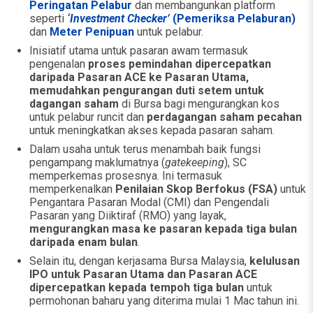
Peringatan Pelabur
dan membangunkan platform
seperti
‘
Investment Checker’
(Pemeriksa Pelaburan)
dan
Meter Penipuan
untuk pelabur.
Inisiatif utama untuk pasaran awam termasuk
pengenalan
proses pemindahan dipercepatkan
daripada Pasaran ACE ke Pasaran Utama,
memudahkan pengurangan duti setem untuk
dagangan saham
di Bursa bagi mengurangkan kos
untuk pelabur runcit dan
perdagangan saham pecahan
untuk meningkatkan akses kepada pasaran saham.
Dalam usaha untuk terus menambah baik fungsi
pengampang maklumatnya (
gatekeeping
), SC
memperkemas prosesnya. Ini termasuk
memperkenalkan
Penilaian Skop Berfokus (FSA)
untuk
Pengantara Pasaran Modal (CMI) dan Pengendali
Pasaran yang Diiktiraf (RMO) yang layak,
mengurangkan masa ke pasaran kepada tiga bulan
daripada enam bulan
.
Selain itu, dengan kerjasama Bursa Malaysia,
kelulusan
IPO untuk Pasaran Utama dan Pasaran ACE
dipercepatkan kepada tempoh tiga bulan
untuk
permohonan baharu yang diterima mulai 1 Mac tahun ini.