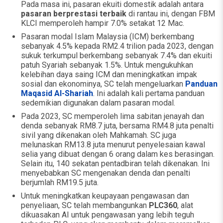
Pada masa ini, pasaran ekuiti domestik adalah antara
pasaran berprestasi terbaik
di rantau ini, dengan FBM
KLCI memperoleh hampir 7.0% setakat 12 Mac.
Pasaran modal Islam Malaysia (ICM) berkembang
sebanyak 4.5% kepada RM2.4 trilion pada 2023, dengan
sukuk terkumpul berkembang sebanyak 7.4% dan ekuiti
patuh Syariah sebanyak 1.5%. Untuk mengukuhkan
kelebihan daya saing ICM dan meningkatkan impak
sosial dan ekonominya, SC telah mengeluarkan
Panduan
Maqasid Al-Shariah
. Ini adalah kali pertama panduan
sedemikian digunakan dalam pasaran modal.
Pada 2023, SC memperoleh lima sabitan jenayah dan
denda sebanyak RM8.7 juta, bersama RM4.8 juta penalti
sivil yang dikenakan oleh Mahkamah. SC juga
melunaskan RM13.8 juta menurut penyelesaian kawal
selia yang dibuat dengan 6 orang dalam kes berasingan.
Selain itu, 140 sekatan pentadbiran telah dikenakan. Ini
menyebabkan SC mengenakan denda dan penalti
berjumlah RM19.5 juta.
Untuk meningkatkan keupayaan pengawasan dan
penyeliaan, SC telah membangunkan
PLC360
, alat
dikuasakan AI untuk pengawasan yang lebih teguh