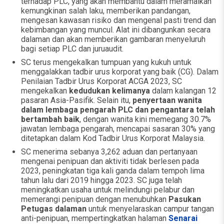
terhadap PLC, yang akan membantu dalam meramalkan
kemungkinan salah laku, memberikan pandangan,
mengesan kawasan risiko dan mengenal pasti trend dan
kebimbangan yang muncul. Alat ini dibangunkan secara
dalaman dan akan memberikan gambaran menyeluruh
bagi setiap PLC dan juruaudit.
SC terus mengekalkan tumpuan yang kukuh untuk
menggalakkan tadbir urus korporat yang baik (CG). Dalam
Penilaian Tadbir Urus Korporat ACGA 2023, SC
mengekalkan
kedudukan kelimanya
dalam kalangan 12
pasaran Asia-Pasifik. Selain itu,
penyertaan wanita
dalam lembaga pengarah PLC dan pengantara telah
bertambah baik
, dengan wanita kini memegang 30.7%
jawatan lembaga pengarah, mencapai sasaran 30% yang
ditetapkan dalam Kod Tadbir Urus Korporat Malaysia.
SC menerima sebanya 3,262 aduan dan pertanyaan
mengenai penipuan dan aktiviti tidak berlesen pada
2023, peningkatan tiga kali ganda dalam tempoh lima
tahun lalu dari 2019 hingga 2023. SC juga telah
meningkatkan usaha untuk melindungi pelabur dan
memerangi penipuan dengan menubuhkan
Pasukan
Petugas dalaman
untuk menyelaraskan campur tangan
anti-penipuan, mempertingkatkan halaman
Senarai