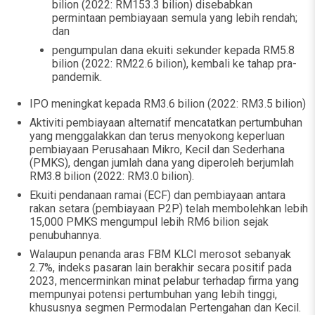
bilion (2022: RM153.3 bilion) disebabkan
permintaan pembiayaan semula yang lebih rendah;
dan
pengumpulan dana ekuiti sekunder kepada RM5.8
bilion (2022: RM22.6 bilion), kembali ke tahap pra-
pandemik.
IPO meningkat kepada RM3.6 bilion (2022: RM3.5 bilion)
Aktiviti pembiayaan alternatif mencatatkan pertumbuhan
yang menggalakkan dan terus menyokong keperluan
pembiayaan Perusahaan Mikro, Kecil dan Sederhana
(PMKS), dengan jumlah dana yang diperoleh berjumlah
RM3.8 bilion (2022: RM3.0 bilion).
Ekuiti pendanaan ramai (ECF) dan pembiayaan antara
rakan setara (pembiayaan P2P) telah membolehkan lebih
15,000 PMKS mengumpul lebih RM6 bilion sejak
penubuhannya.
Walaupun penanda aras FBM KLCI merosot sebanyak
2.7%, indeks pasaran lain berakhir secara positif pada
2023, mencerminkan minat pelabur terhadap firma yang
mempunyai potensi pertumbuhan yang lebih tinggi,
khususnya segmen Permodalan Pertengahan dan Kecil.